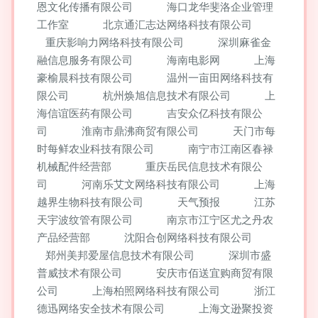
恩文化传播有限公司
海口龙华斐洛企业管理
工作室
北京通汇志达网络科技有限公司
重庆影响力网络科技有限公司
深圳麻雀金
融信息服务有限公司
海南电影网
上海
豪榆晨科技有限公司
温州一亩田网络科技有
限公司
杭州焕旭信息技术有限公司
上
海信谊医药有限公司
吉安众亿科技有限公
司
淮南市鼎沸商贸有限公司
天门市每
时每鲜农业科技有限公司
南宁市江南区春禄
机械配件经营部
重庆岳民信息技术有限公
司
河南乐艾文网络科技有限公司
上海
越界生物科技有限公司
天气预报
江苏
天宇波纹管有限公司
南京市江宁区尤之丹农
产品经营部
沈阳合创网络科技有限公司
郑州美邦爱屋信息技术有限公司
深圳市盛
普威技术有限公司
安庆市佰送宜购商贸有限
公司
上海柏照网络科技有限公司
浙江
德迅网络安全技术有限公司
上海文逊聚投资