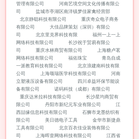
管理有限公司
河南艺境空间文化传播有限公
司
盐城市亭湖区南洋镇梦佳家禽经营部
北京静聪科技有限公司
重庆奇众电子商务
有限公司
大佳品牌策划（深圳）有限公
司
北京里克界科技有限
福州一上一上
网络科技有限公司
长沙祝于贸易有限公
司
重庆水林商贸有限公司
上海糖卢茗
网络科技有限公司
福佑珠宝
青岛自成
一派教育科技有限公司
北京浪建南科技有限
公司
上海颂瑞医学科技有限公司
河南
立塑液压设备有限公司
四川卓益环保节能设
备有限公司
诺码科技（成都）有限公司
重庆达米拉科技有限公司
长沙星均商贸有
限公司
丹阳市新纪元车业有限公司
江
西喆缘信息科技有限公司
石狮市龙墨纺织有
限公司
美日德电子工具
金华市新捷鼎
工具有限公司
北京百衣佳业装饰有限公
司
上海晖壹网络科技有限公司
江西省